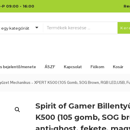
-P 09:00 - 16:00
Re
Ker
z egy kategóriát
lás bejelentő/menete
ÁSZF
Kapcsolat
Fiókom
Kosár
ntyűzet Mechanikus – XPERT K500 (105 Gomb, SOG Brown, RGB LED,USB, Full
Spirit of Gamer Billen
K500 (105 gomb, SOG br
anti-ghost, fekete, mag