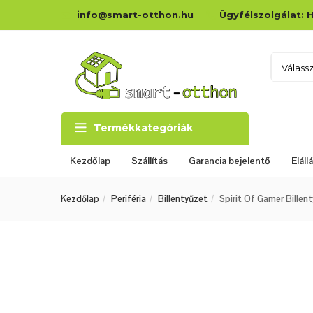
info@smart-otthon.hu
Ügyfélszolgálat: H
Válass
Termékkategóriák
Kezdőlap
Szállítás
Garancia bejelentő
Elál
Kezdőlap
Periféria
Billentyűzet
Spirit Of Gamer Bille