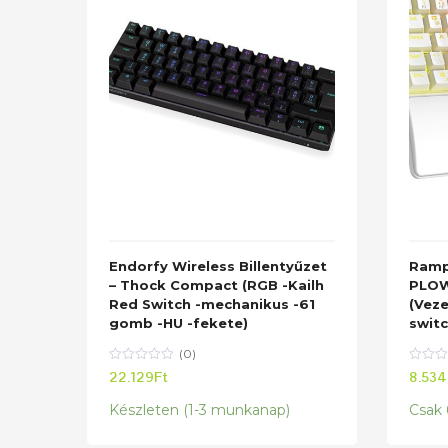
Endorfy Wireless Billentyűzet
Ramp
– Thock Compact (RGB -Kailh
PLOW
Red Switch -mechanikus -61
(Veze
gomb -HU -fekete)
switc
(0)
22.129
Ft
8.534
Készleten (1-3 munkanap)
Csak 