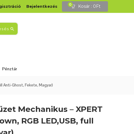
0
Kosár :
0
Ft
gisztráció
Bejelentkezés
esés
Pénztár
 Anti-Ghost, Fekete, Magyar)
tyűzet Mechanikus – XPERT
own, RGB LED,USB, full
yar)