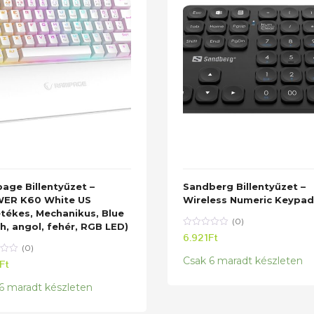
age Billentyűzet –
Sandberg Billentyűzet –
ER K60 White US
Wireless Numeric Keypad
tékes, Mechanikus, Blue
(0)
h, angol, fehér, RGB LED)
6.921
Ft
(0)
Csak 6 maradt készleten
Ft
6 maradt készleten