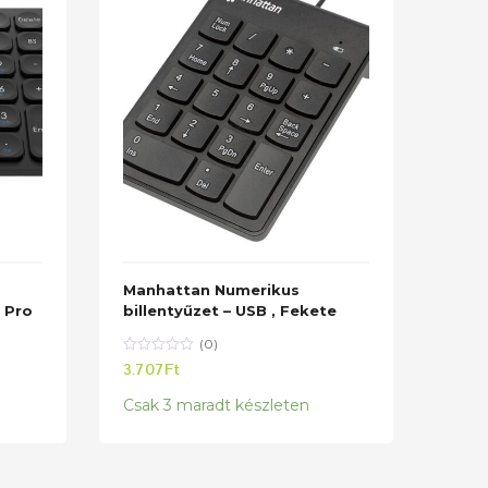
Manhattan Numerikus
Shar
 Pro
billentyűzet – USB , Fekete
Mech
Whit
(0)
mech
3.707
Ft
ango
Csak 3 maradt készleten
19.5
Csak