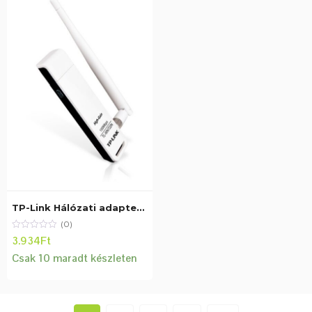
TP-Link Hálózati adapter WiFi N – TL-WN722N (USB; 150Mbps, 2,4GHz, cserélhető 4dBi antenna)
(0)
3.934
Ft
Csak 10 maradt készleten