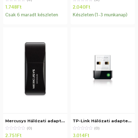
1.748
Ft
2.040
Ft
Csak 6 maradt készleten
Készleten (1-3 munkanap)
Mercusys Hálózati adapter WiFi N300 – MW300UM (USB2.0; 300Mpbs 2,4GHz)
TP-Link Hálózati adapter WiFi N – TL-WN725N Nano (USB; 150Mbps, 2,4GHz)
(0)
(0)
2.751
Ft
3.014
Ft