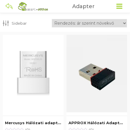
Adapter
Sidebar
Mercusys Hálózati adapter WiFi N150 – MW150US (USB2.0; 150Mpbs 2,4GHz; micro méret)
APPROX Hálózati Adapter – USB, nano, 150 Mbps Wireless N (802.11b/g/n)
(0)
(0)