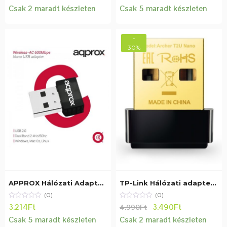
Csak 2 maradt készleten
Csak 5 maradt készleten
-
30%
APPROX Hálózati Adapter – USB, nano, Dual-Band, 600 Mbps Wireless N (802.11b/g/n/ac)
TP-Link Hálózati adapter WiFi AC600 – Archer T2U NANO (USB; 200Mbps 2,4GHz + 433Mbps 5GHz)
(0)
(0)
Original
Current
3.214
Ft
3.490
Ft
4.990
Ft
price
price
Csak 5 maradt készleten
Csak 2 maradt készleten