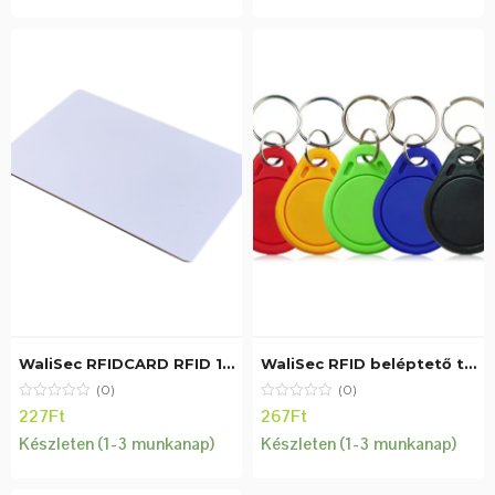
WaliSec RFIDCARD RFID 125KHZ beléptető kártya, (125KHz), fehér
WaliSec RFID beléptető tag, Mifare (13,56MHz), fekete/fehér
(0)
(0)
227
Ft
267
Ft
Készleten (1-3 munkanap)
Készleten (1-3 munkanap)