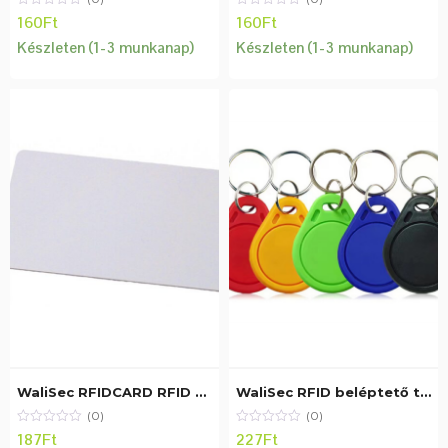
160
Ft
160
Ft
Készleten (1-3 munkanap)
Készleten (1-3 munkanap)
WaliSec RFIDCARD RFID beléptetõ kártya, Mifare (13,56MHz), fehér
WaliSec RFID beléptető tag, Mifare (13,56MHz), kék
(0)
(0)
187
Ft
227
Ft