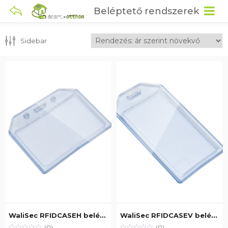
Beléptető rendszerek
Sidebar
WaliSec RFIDCASEH beléptető kártya tartó tok, fekvő, áttetsző, rugalmas
WaliSec RFIDCASEV beléptető kártya tartó tok, álló, áttetsző, rugalmas
(0)
(0)