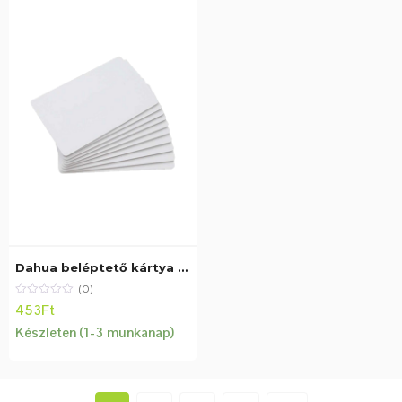
Dahua beléptető kártya – IC-S50
(0)
453
Ft
Készleten (1-3 munkanap)